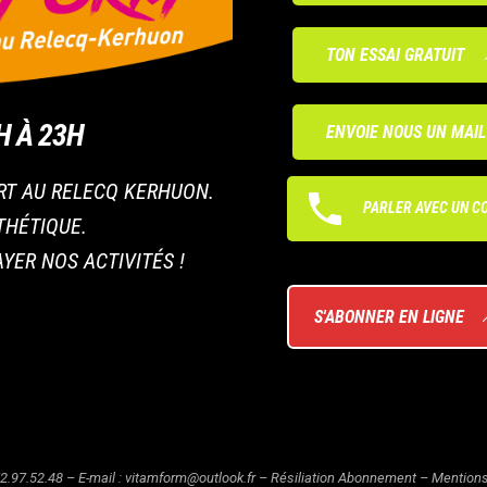
TON ESSAI GRATUIT
H À 23H
ENVOIE NOUS UN MAIL
RT AU RELECQ KERHUON.
PARLER AVEC UN C
STHÉTIQUE.
YER NOS ACTIVITÉS !
S'ABONNER EN LIGNE
2.97.52.48 – E-mail :
vitamform@outlook.fr
–
Résiliation Abonnement
–
Mentions